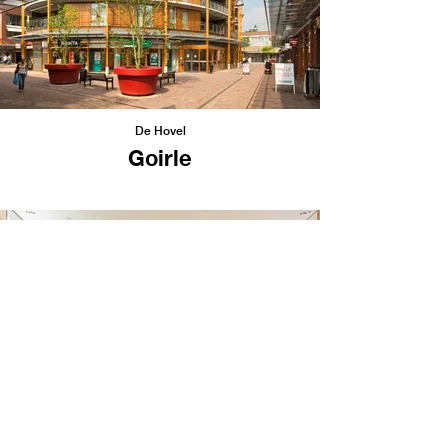
De Hovel
Goirle
Middenwaard
Heerhugowaard